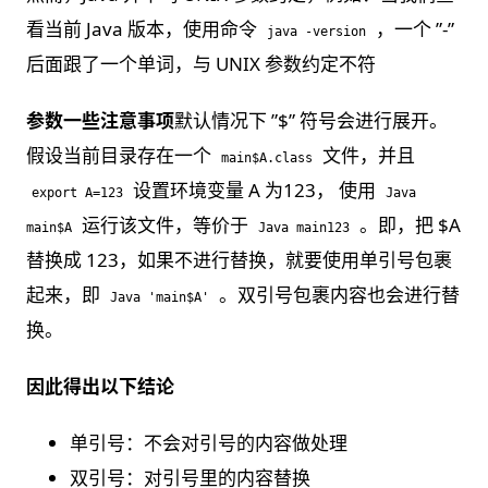
看当前 Java 版本，使用命令
，一个 ”-”
java -version
后面跟了一个单词，与 UNIX 参数约定不符
参数一些注意事项
默认情况下 ”$” 符号会进行展开。
假设当前目录存在一个
文件，并且
main$A.class
设置环境变量 A 为123， 使用
export A=123
Java
运行该文件，等价于
。即，把 $A
main$A
Java main123
替换成 123，如果不进行替换，就要使用单引号包裹
起来，即
。双引号包裹内容也会进行替
Java 'main$A'
换。
因此得出以下结论
单引号：不会对引号的内容做处理
双引号：对引号里的内容替换