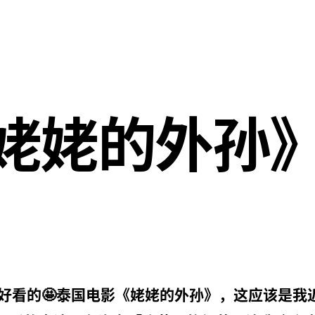
《姥姥的外孙
好看的🤩泰国电影《姥姥的外孙》，这应该是我