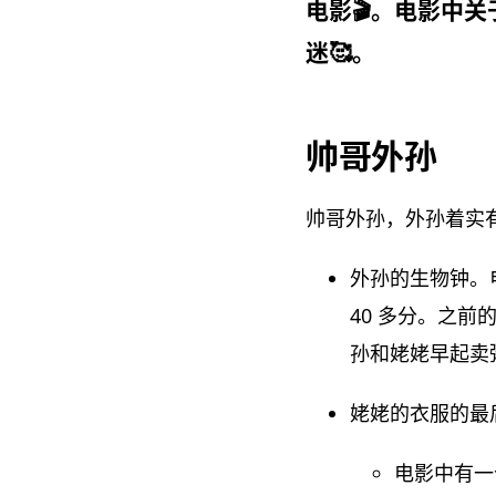
电影🎬。电影中
迷🥰。
帅哥外孙
帅哥外孙，外孙着实
外孙的生物钟。
40 多分。之
孙和姥姥早起卖
姥姥的衣服的最
电影中有一