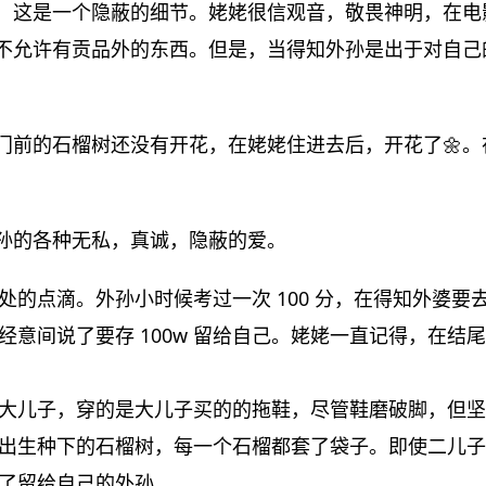
，这是一个隐蔽的细节。姥姥很信观音，敬畏神明，在电
不允许有贡品外的东西。但是，当得知外孙是出于对自己
门前的石榴树还没有开花，在姥姥住进去后，开花了🌼。
孙的各种无私，真诚，隐蔽的爱。
处的点滴。外孙小时候考过一次 100 分，在得知外婆要
经意间说了要存 100w 留给自己。姥姥一直记得，在结
大儿子，穿的是大儿子买的的拖鞋，尽管鞋磨破脚，但坚
出生种下的石榴树，每一个石榴都套了袋子。即使二儿子
了留给自己的外孙。