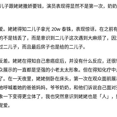
儿子跟姥姥撒娇要钱，演员表现得显然不是第一次，奶奶
爱。姥姥得知二儿子拿光 20w 泰铢，表现惊讶。在之前
的不是钱丢了，而是意识到二儿子这次遇到大麻烦了，因
过二儿子，而且最后房子也是给的二儿子。
反差。姥姥在得知自己患癌症后，并没有什么反应，还很
众展示的一直都是坚强的小老太太形象。但在得知化疗中
了。在一天夜里，姥姥侧卧在床头，第一次在观众面前展
地呼喊着她的爸爸妈妈，爷爷奶奶，和他们诉说自己面对
象一下变得更立体了，我也突然意识到姥姥也是「人」，
宠爱。