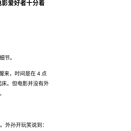
电影爱好者十分着
的细节。
来，时间是在 4 点
点起床。但电影并没有外
。
。外孙开玩笑说到：