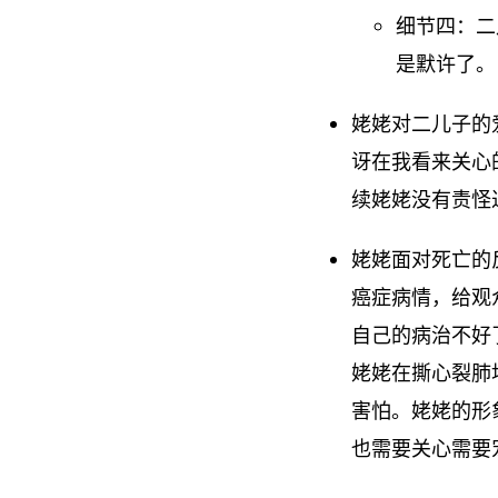
细节四：二
是默许了。
姥姥对二儿子的
讶在我看来关心
续姥姥没有责怪
姥姥面对死亡的
癌症病情，给观
自己的病治不好
姥姥在撕心裂肺
害怕。姥姥的形
也需要关心需要