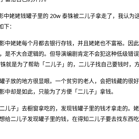
影中姥姥钱罐子里的 20w 泰铢被二儿子拿走了，我认为
如下：
影中姥姥每个月都去银行存钱，并且姥姥也不富裕。因此姥
，是不大合逻辑的。但导演编剧肯定不会犯这种低级错误
 泰铢就是为了帮助「二儿子」的，二儿子找自己要钱时，
罐子放的地方很显眼。一个贫穷的老人，会把钱藏的很好
影中却是如此，只能为了方便「二儿子」拿钱。
二儿子」去橱窗拿吃的，发现钱罐子里的钱才拿走的。姥
想给二儿子发现罐子里的钱，在得知二儿子要去找东西吃