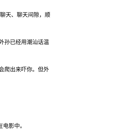
聊天、聊天间隙，顺
外孙已经用潮汕话温
会爬出来吓你。但外
在电影中。