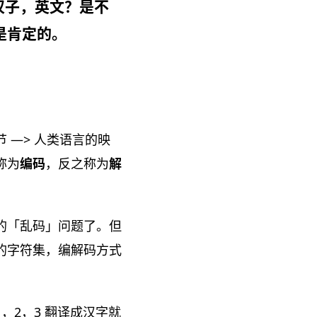
汉子，英文？是不
是肯定的。
 —> 人类语言的映
称为
编码
，反之称为
解
的「乱码」问题了。但
的字符集，编解码方式
2，3 翻译成汉字就