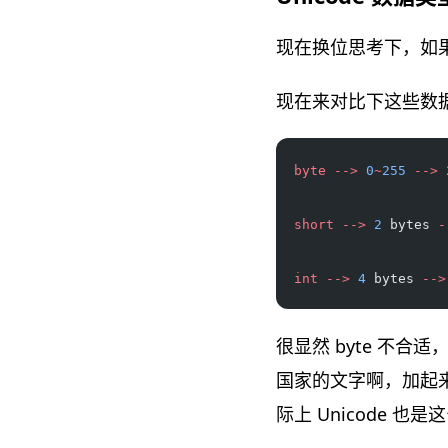
现在换位思考下，如果
现在来对比下这些数
byte
 -->
 0
~
255
 -->
 
short
 -->
 2
 bytes 
-
int
 -->
 4
 bytes 
-->
很显然 byte 不合
国家的文字啊，加起来肯
际上 Unicode 也