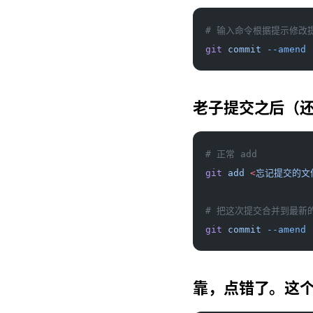
# 输入命令根据提示修改
git
 commit
 --amend
老子提交之后（还
# 正常 add
git
 add
 <
忘记提交的文
# 把这次提交合并到最新
git
 commit
 --amend
 
靠，点错了。这个