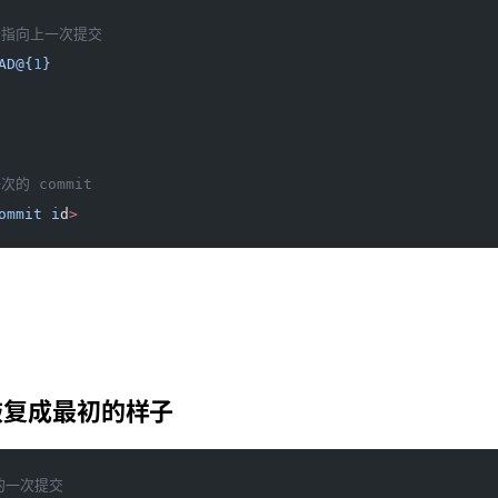
指针指向上一次提交
AD@{
1
}
次的 commit 
ommit
 i
d
>
恢复成最初的样子
的一次提交