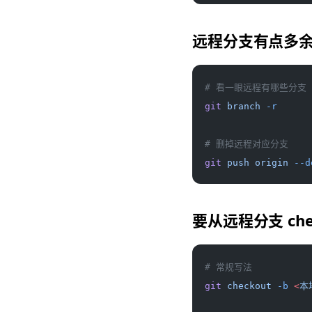
远程分支有点多
# 看一眼远程有哪些分支
git
 branch
 -r
# 删掉远程对应分支
git
 push
 origin
 --d
要从远程分支 che
# 常规写法
git
 checkout
 -b
 <
本