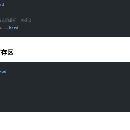
rd
分支的最新一次提交
>
 --hard
暂存区
xed