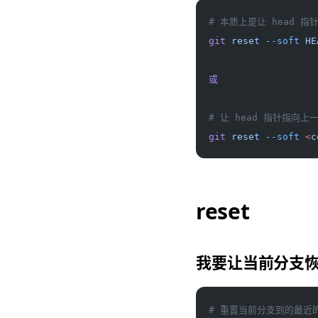
# 本质上是让 head 
git
 reset
 --soft
 HE
或
# 让 head 指针指向上一
git
 reset
 --soft
 <
c
reset
我要让当前分支
# 重置当前分支到的最近