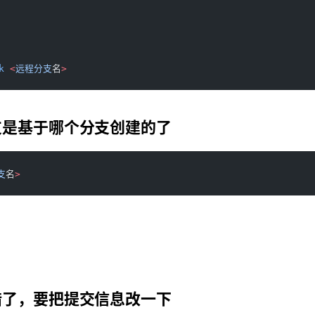
k
 <
远程分支
名
>
支是基于哪个分支创建的了
支
名
>
错了，要把提交信息改一下