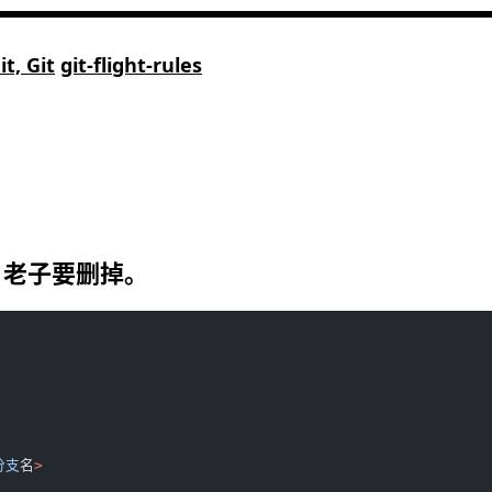
t, Git
git-flight-rules
，老子要删掉。
分支
名
>