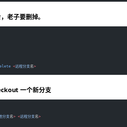
余，老子要删掉。
elete
 <
远程分支
名
>
ckout 一个新分支
地分支
名
>
 <
远程分支
名
>