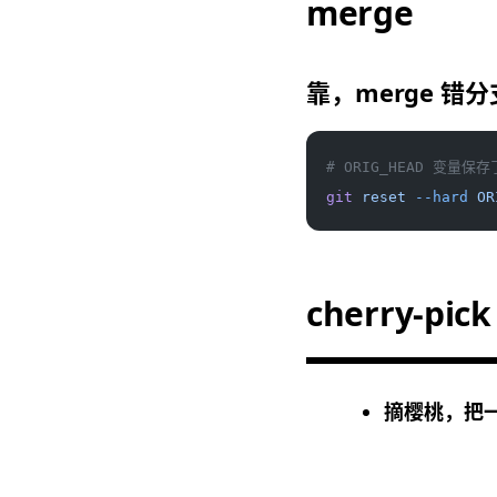
merge
靠，merge 错
# ORIG_HEAD 变量保存
git
 reset
 --hard
 OR
cherry-pick
摘樱桃，把一