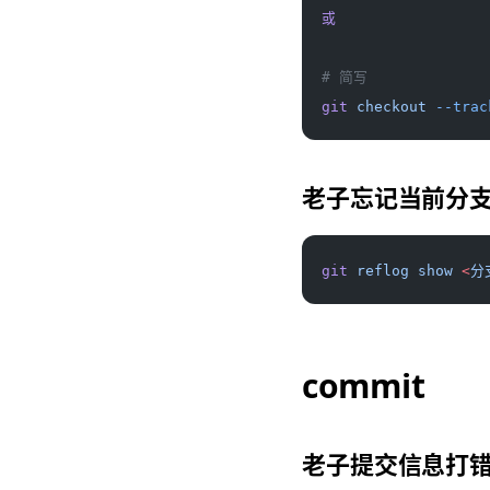
或
# 简写
git
 checkout
 --trac
老子忘记当前分
git
 reflog
 show
 <
分
commit
老子提交信息打