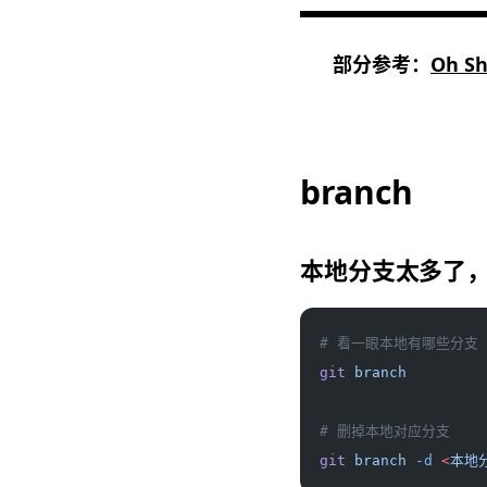
部分参考：
Oh Shi
branch
本地分支太多了
# 看一眼本地有哪些分支
git
 branch
# 删掉本地对应分支
git
 branch
 -d
 <
本地