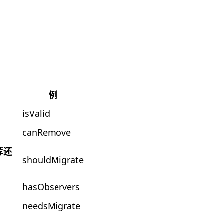
例
isValid
canRemove
荐还
shouldMigrate
hasObservers
needsMigrate