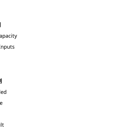
例
apacity
Inputs
例
ded
e
lt