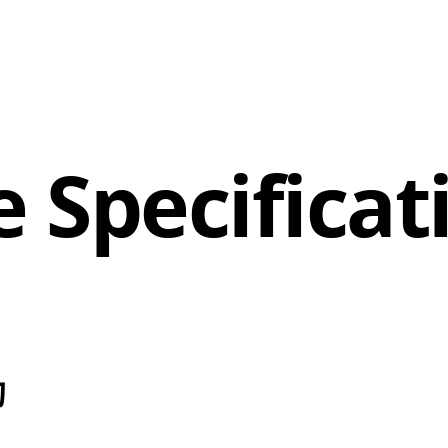
 Specificat
句