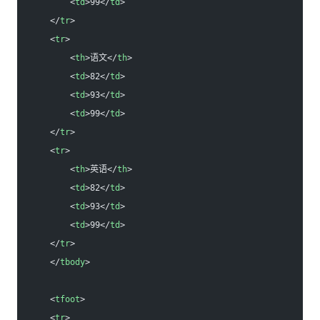
        <
td
>99</
td
>
    </
tr
>
    <
tr
>
        <
th
>语文</
th
>
        <
td
>82</
td
>
        <
td
>93</
td
>
        <
td
>99</
td
>
    </
tr
>
    <
tr
>
        <
th
>英语</
th
>
        <
td
>82</
td
>
        <
td
>93</
td
>
        <
td
>99</
td
>
    </
tr
>
    </
tbody
>
    <
tfoot
>
    <
tr
>