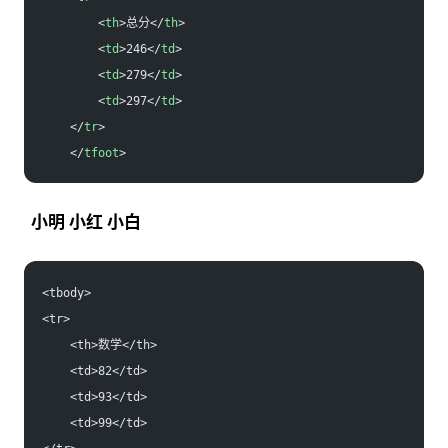
        <
th
>总分</
th
>
        <
td
>246</
td
>
        <
td
>279</
td
>
        <
td
>297</
td
>
    </
tr
>
    </
tfoot
>
小明
小红
小白
<tbody>
<tr>
    <th>数学</th>
    <td>82</td>
    <td>93</td>
    <td>99</td>