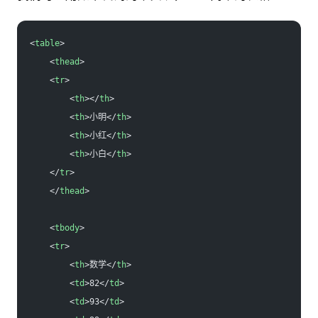
<
table
>
    <
thead
>
    <
tr
>
        <
th
></
th
>
        <
th
>小明</
th
>
        <
th
>小红</
th
>
        <
th
>小白</
th
>
    </
tr
>
    </
thead
>
    <
tbody
>
    <
tr
>
        <
th
>数学</
th
>
        <
td
>82</
td
>
        <
td
>93</
td
>