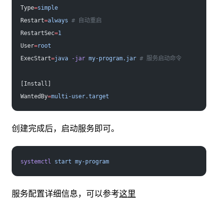
Type
=
simple
Restart
=
always
 # 自动重启
RestartSec
=
1
User
=
root
ExecStart
=
java
 -jar
 my-program.jar
 # 服务启动命令
[Install]
WantedBy
=
multi-user.target
创建完成后，启动服务即可。
systemctl
 start
 my-program
服务配置详细信息，可以参考
这里